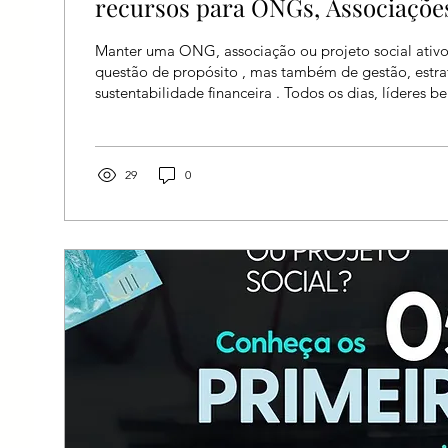
recursos para ONGs, Associações
Sociais
Manter uma ONG, associação ou projeto social ativ
questão de propósito , mas também de gestão, estra
sustentabilidade financeira . Todos os dias, líderes 
enfrentam a mesma dor: “Temos um trabalho lindo, m
para continuar.” Foi exatamente para responder a es
nasceu o Livro Digital Arrecada 7.0 – Manual de Ger
para ONGs, Associações e Projetos Sociais . Este não 
29
0
É um guia prático ,...