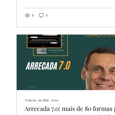
uma igreja, realizar cultos e esperar que as pessoas 
mudou. As pessoas continuam buscando Deus, mas
pertencimento, acolhimento, orientação para a famíli
8
0
emocional, desenvolvimento pessoal e...
13 de fev. de 2026
∙
3
min
Arrecada 7.0: mais de 80 formas 