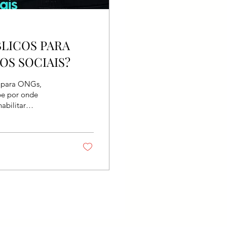
LICOS PARA
OS SOCIAIS?
s para ONGs,
abe por onde
abilitar
o com os primeiros
ura: ✅ 1. Tenha um
r a finalidade
assistenciais. E