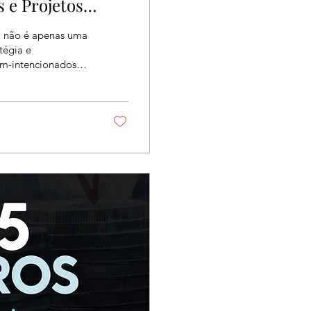
 e Projetos
o não é apenas uma
tégia e
bem-intencionados
as faltam recursos
se desafio que
ação de Recursos
é um livro teórico.