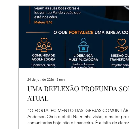
24 de jul. de 2026
∙
3
min
UMA REFLEXÃO PROFUNDA SOB
ATUAL
“O FORTALECIMENTO DAS IGREJAS COMUNITÁRI
Anderson Christofoletti Na minha visão, o maior pro
comunitárias hoje não é financeiro. É a falta de clare
proposta de valor para a comunidade. Durante décad