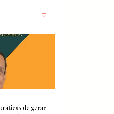
viessem. A sociedade
 também procuram
a, ajuda
práticas de gerar