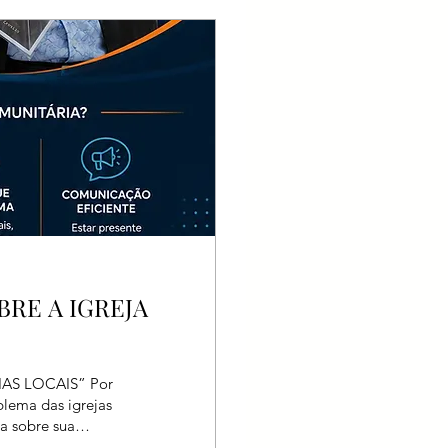
RE A IGREJA
AS LOCAIS” Por
blema das igrejas
za sobre sua
as, bastava abrir