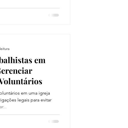
leitura
balhistas em
Gerenciar
Voluntários
oluntários em uma igreja
gações legais para evitar
r...