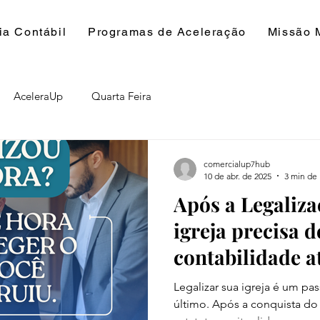
ia Contábil
Programas de Aceleração
Missão 
AceleraUp
Quarta Feira
comercialup7hub
10 de abr. de 2025
3 min de 
Após a Legaliza
igreja precisa 
contabilidade a
Legalizar sua igreja é um pa
último. Após a conquista do