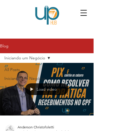
Blog
Iniciando um Negócio
All Posts
Iniciando um Negócio
AceleraUp
Load video
Quarta Feira
Anderson Christofoletti