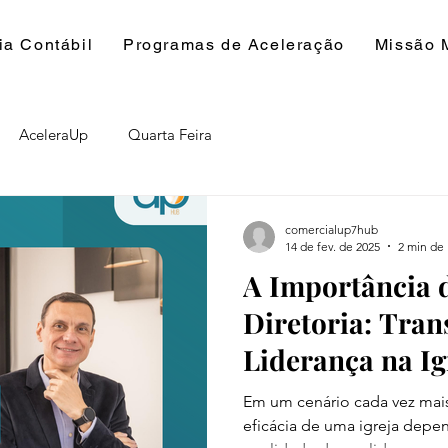
ia Contábil
Programas de Aceleração
Missão 
AceleraUp
Quarta Feira
comercialup7hub
14 de fev. de 2025
2 min de 
A Importância d
Diretoria: Tra
Liderança na Ig
Em um cenário cada vez mais
eficácia de uma igreja depe