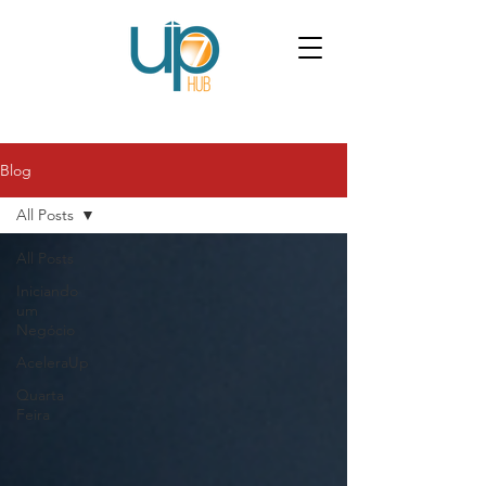
Blog
All Posts
All Posts
Iniciando
um
Negócio
AceleraUp
Quarta
Feira