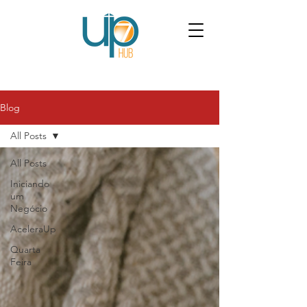
Blog
All Posts
All Posts
Iniciando
um
Negócio
AceleraUp
Quarta
Feira