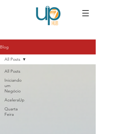
Blog
All Posts
All Posts
Iniciando
um
Negócio
AceleraUp
Quarta
Feira