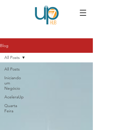
Blog
All Posts
All Posts
Iniciando
um
Negócio
AceleraUp
Quarta
Feira