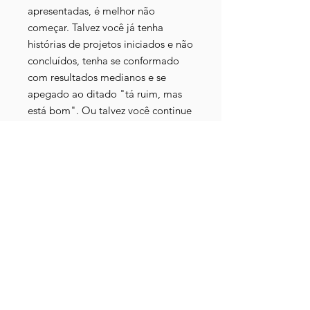
apresentadas, é melhor não
começar. Talvez você já tenha
histórias de projetos iniciados e não
concluídos, tenha se conformado
com resultados medianos e se
apegado ao ditado "tá ruim, mas
está bom". Ou talvez você continue
a dar desculpas, justificando e
transferindo a culpa pelos
resultados medíocres. Se você se
identifica com essa pessoa, é hora
de tomar uma decisão: quebrar
essa rotina e embarcar em uma
jornada determinada em busca de
resultados extraordinários.
Prepare-se para explorar as
ferramentas e estratégias práticas
que irão acelerar sua performance e